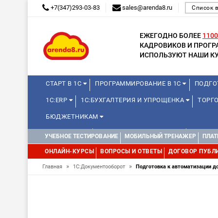
+7(347)293-03-83
sales@arenda8.ru
Список 
ЕЖЕГОДНО БОЛЕЕ
1100
КАДРОВИКОВ И ПРОГ
ИСПОЛЬЗУЮТ НАШИ КУ
СТАРТ В 1С
ПРОГРАММИРОВАНИЕ В 1С
ПОДГО
1С:ERP
1С:БУХГАЛТЕРИЯ И УПРОЩЕНКА
ТОРГО
БЮДЖЕТНИКАМ
МИНИ-КУРСЫ
КУРСЫ ДЛЯ ШКОЛЬНИКОВ
КУРСЫ 
УЧЕБНОЕ ТЕСТИРОВАНИЕ
МОБИЛЬНЫЙ ТРЕНАЖЕР
ПЛАТ
УПРАВЛЕНИЕ ПРОЕКТАМИ
УПРАВЛЕНЦАМ
ДРУГИ
ОНЛАЙН-КУРСЫ
ВОПРОСЫ И ОТВЕТЫ
ДОГОВОР ПУБЛ
»
»
Главная
1С:Документооборот
Подготовка к автоматизации д