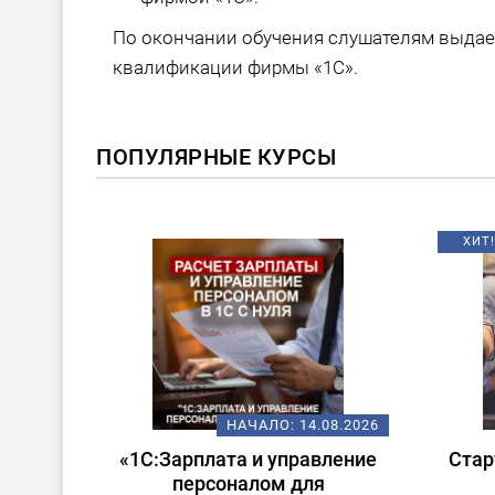
По окончании обучения слушателям выда
квалификации фирмы «1С».
ПОПУЛЯРНЫЕ КУРСЫ
ХИТ!
08.2026
НАЧАЛО:
14.08.2026
 в
«1С:Зарплата и управление
Стар
ата и
персоналом для