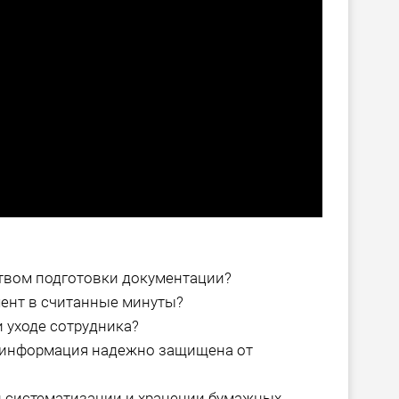
твом подготовки документации?
ент в считанные минуты?
 уходе сотрудника?
о информация надежно защищена от
и систематизации и хранении бумажных