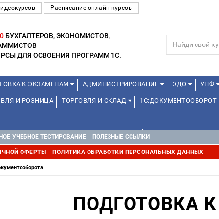
видеокурсов
Расписание онлайн-курсов
0
БУХГАЛТЕРОВ, ЭКОНОМИСТОВ,
РАММИСТОВ
РСЫ ДЛЯ ОСВОЕНИЯ ПРОГРАММ 1С.
ТОВКА К ЭКЗАМЕНАМ
АДМИНИСТРИРОВАНИЕ
ЭДО
УНФ
ВЛЯ И РОЗНИЦА
ТОРГОВЛЯ И СКЛАД
1С:ДОКУМЕНТООБОРОТ
ДЛЯ ПРЕПОДАВАТЕЛЕЙ ШКОЛЬНЫХ КУРСОВ
ДЛЯ ШКОЛЬНИКОВ
НОЕ УЧЕБНОЕ ТЕСТИРОВАНИЕ
ПОЛЕЗНЫЕ ССЫЛКИ
Е
1С:МЕДИЦИНА
WEB, JAVA И ANDROID
ИЧНОЙ ОФЕРТЫ
ПОЛИТИКА ОБРАБОТКИ ПЕРСОНАЛЬНЫХ ДАННЫХ
окументооборота
ПОДГОТОВКА 