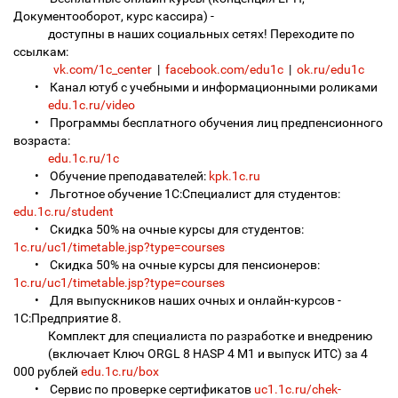
Документооборот, курс кассира) -
доступны в наших социальных сетях! Переходите по
ссылкам:
vk.com/1c_center
|
facebook.com/edu1c
|
ok.ru/edu1c
• Канал ютуб с учебными и информационными роликами
edu.1c.ru/video
• Программы бесплатного обучения лиц предпенсионного
возраста:
edu.1c.ru/1c
• Обучение преподавателей:
kpk.1c.ru
• Льготное обучение 1С:Специалист для студентов:
edu.1c.ru/student
• Скидка 50% на очные курсы для студентов:
1c.ru/uc1/timetable.jsp?type=courses
• Скидка 50% на очные курсы для пенсионеров:
1c.ru/uc1/timetable.jsp?type=courses
• Для выпускников наших очных и онлайн-курсов -
1С:Предприятие 8.
Комплект для специалиста по разработке и внедрению
(включает Ключ ORGL 8 HASP 4 M1 и выпуск ИТС) за 4
000 рублей
edu.1c.ru/box
• Cервис по проверке сертификатов
uc1.1c.ru/chek-