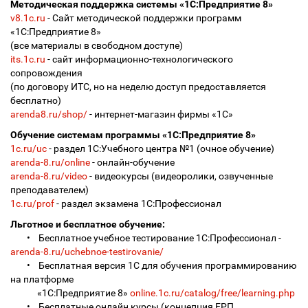
Методическая поддержка системы «1С:Предприятие 8»
v8.1c.ru
- Сайт методической поддержки программ
«1С:Предприятие 8»
(все материалы в свободном доступе)
its.1c.ru
- сайт информационно-технологического
сопровождения
(по договору ИТС, но на неделю доступ предоставляется
бесплатно)
arenda8.ru/shop/
- интернет-магазин фирмы «1С»
Обучение системам программы «1С:Предприятие 8»
1c.ru/uc
- раздел 1С:Учебного центра №1 (очное обучение)
arenda-8.ru/online
- онлайн-обучение
arenda-8.ru/video
- видеокурсы (видеоролики, озвученные
преподавателем)
1c.ru/prof
- раздел экзамена 1С:Профессионал
Льготное и бесплатное обучение:
• Бесплатное учебное тестирование 1С:Профессионал -
arenda-8.ru/uchebnoe-testirovanie/
• Бесплатная версия 1С для обучения программированию
на платформе
«1С:Предприятие 8»
online.1c.ru/catalog/free/learning.php
• Бесплатные онлайн курсы (концепция ЕРП,