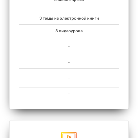
3 темы из электронной книги
3 видеоурока
-
-
-
-