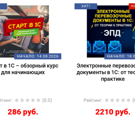
ХИТ!
Н
НАЧАЛО:
14.08.2026
НАЧАЛО:
18.
т в 1С – обзорный курс
Электронные перевоз
для начинающих
документы в 1С: от те
практике
йтинг
:
(0.0)
Рейтинг
:
(
286 руб.
2210 руб.