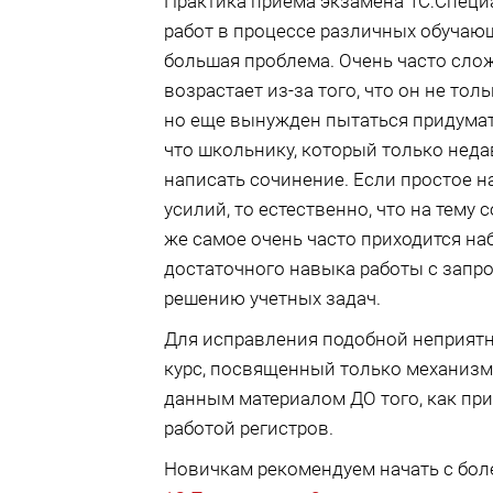
Практика приёма экзамена 1С:Специ
работ в процессе различных обучающ
большая проблема. Очень часто сло
возрастает из-за того, что он не тол
но еще вынужден пытаться придумать
что школьнику, который только неда
написать сочинение. Если простое н
усилий, то естественно, что на тему 
же самое очень часто приходится наб
достаточного навыка работы с запро
решению учетных задач.
Для исправления подобной неприятн
курс, посвященный только механизм
данным материалом ДО того, как при
работой регистров.
Новичкам рекомендуем начать с боле