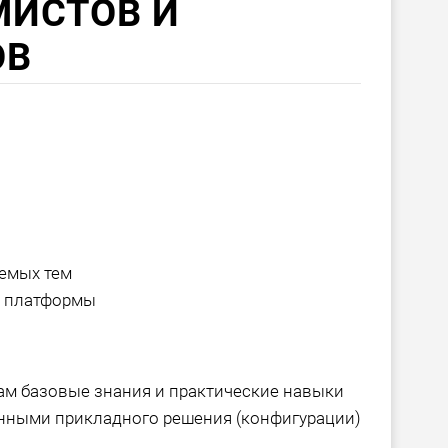
МИСТОВ И
ОВ
аемых тем
и платформы
м базовые знания и практические навыки
анными прикладного решения (конфигурации)