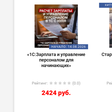
ХИТ!
08.2026
НАЧАЛО:
14.08.2026
 в
«1С:Зарплата и управление
Стар
ата и
персоналом для
лом»
начинающих»
0.0)
Рейтинг
:
(0.0)
Ре
2424 руб.