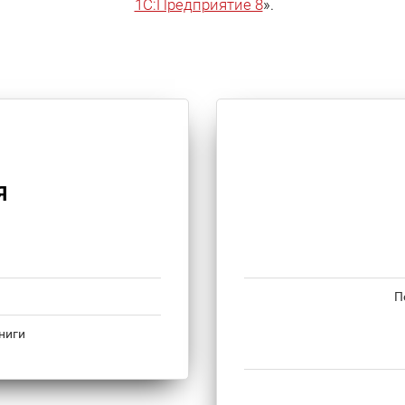
1С:Предприятие 8
».
Я
П
ниги