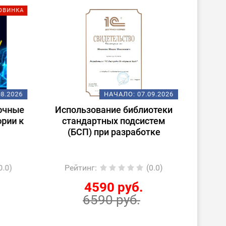
ОВИНКА
08.2026
НАЧАЛО:
07.09.2026
очные
Использование библиотеки
ории к
стандартных подсистем
(БСП) при разработке
0.0)
Рейтинг
:
(0.0)
Ре
4590 руб.
6590 руб.