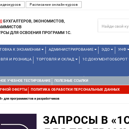
видеокурсов
Расписание онлайн-курсов
0
БУХГАЛТЕРОВ, ЭКОНОМИСТОВ,
РАММИСТОВ
РСЫ ДЛЯ ОСВОЕНИЯ ПРОГРАММ 1С.
ТОВКА К ЭКЗАМЕНАМ
АДМИНИСТРИРОВАНИЕ
ЭДО
УНФ
ВЛЯ И РОЗНИЦА
ТОРГОВЛЯ И СКЛАД
1С:ДОКУМЕНТООБОРОТ
ДЛЯ ПРЕПОДАВАТЕЛЕЙ ШКОЛЬНЫХ КУРСОВ
ДЛЯ ШКОЛЬНИКОВ
НОЕ УЧЕБНОЕ ТЕСТИРОВАНИЕ
ПОЛЕЗНЫЕ ССЫЛКИ
Е
1С:МЕДИЦИНА
WEB, JAVA И ANDROID
ИЧНОЙ ОФЕРТЫ
ПОЛИТИКА ОБРАБОТКИ ПЕРСОНАЛЬНЫХ ДАННЫХ
8» для программистов и разработчиков
ЗАПРОСЫ В «1