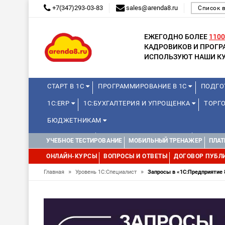
+7(347)293-03-83
sales@arenda8.ru
Список 
ЕЖЕГОДНО БОЛЕЕ
1100
КАДРОВИКОВ И ПРОГ
ИСПОЛЬЗУЮТ НАШИ КУ
СТАРТ В 1С
ПРОГРАММИРОВАНИЕ В 1С
ПОДГО
1С:ERP
1С:БУХГАЛТЕРИЯ И УПРОЩЕНКА
ТОРГО
БЮДЖЕТНИКАМ
МИНИ-КУРСЫ
КУРСЫ ДЛЯ ШКОЛЬНИКОВ
КУРСЫ 
УЧЕБНОЕ ТЕСТИРОВАНИЕ
МОБИЛЬНЫЙ ТРЕНАЖЕР
ПЛАТ
УПРАВЛЕНИЕ ПРОЕКТАМИ
УПРАВЛЕНЦАМ
ДРУГИ
ОНЛАЙН-КУРСЫ
ВОПРОСЫ И ОТВЕТЫ
ДОГОВОР ПУБЛ
»
»
Главная
Уровень 1С:Специалист
Запросы в «1С:Предприятие 