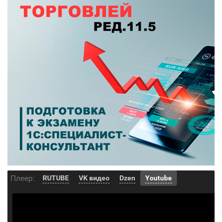
Плеер:
RUTUBE
VK видео
Dzen
Youtube