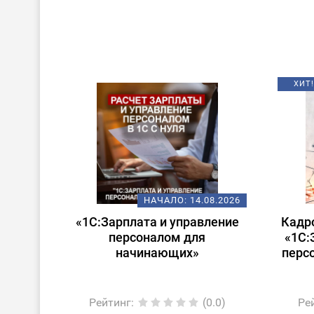
ХИТ!
НАЧАЛО:
14.08.2026
«1С:Зарплата и управление
Кадр
персоналом для
«1С:
начинающих»
перс
Рейтинг
:
(0.0)
Ре