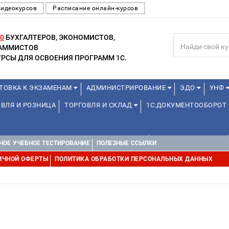
видеокурсов
Расписание онлайн-курсов
0
БУХГАЛТЕРОВ, ЭКОНОМИСТОВ,
РАММИСТОВ
РСЫ ДЛЯ ОСВОЕНИЯ ПРОГРАММ 1С.
ТОВКА К ЭКЗАМЕНАМ
АДМИНИСТРИРОВАНИЕ
ЭДО
УНФ
ВЛЯ И РОЗНИЦА
ТОРГОВЛЯ И СКЛАД
1С:ДОКУМЕНТООБОРОТ
ДЛЯ ПРЕПОДАВАТЕЛЕЙ ШКОЛЬНЫХ КУРСОВ
ДЛЯ ШКОЛЬНИКОВ
НОЕ УЧЕБНОЕ ТЕСТИРОВАНИЕ
ПОЛЕЗНЫЕ ССЫЛКИ
Е
1С:МЕДИЦИНА
WEB, JAVA И ANDROID
ИЧНОЙ ОФЕРТЫ
ПОЛИТИКА ОБРАБОТКИ ПЕРСОНАЛЬНЫХ ДАННЫХ