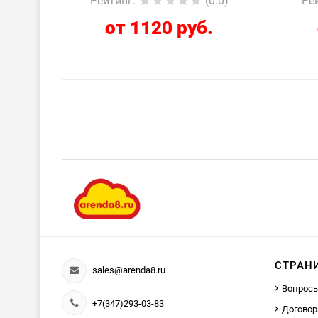
Рейтинг
:
(0.0)
Ре
от 1120 руб.
СТРАН
sales@arenda8.ru
Вопросы
+7(347)293-03-83
Договор