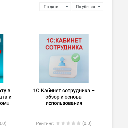
ту в
1С:Кабинет сотрудника –
ата и
обзор и основы
лом»
использования
0.0)
Рейтинг
:
(0.0)