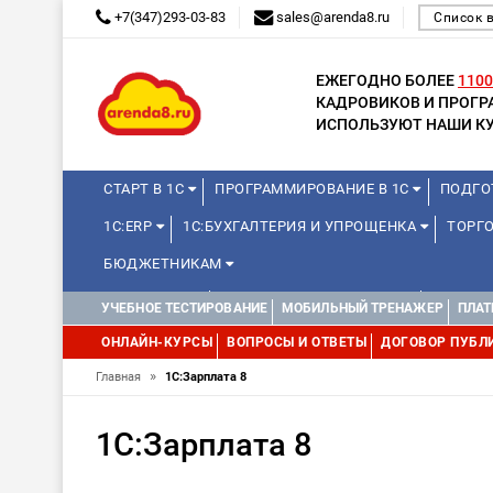
+7(347)293-03-83
sales@arenda8.ru
Список 
ЕЖЕГОДНО БОЛЕЕ
1100
КАДРОВИКОВ И ПРОГ
ИСПОЛЬЗУЮТ НАШИ КУ
СТАРТ В 1С
ПРОГРАММИРОВАНИЕ В 1С
ПОДГО
1С:ERP
1С:БУХГАЛТЕРИЯ И УПРОЩЕНКА
ТОРГО
БЮДЖЕТНИКАМ
МИНИ-КУРСЫ
КУРСЫ ДЛЯ ШКОЛЬНИКОВ
КУРСЫ 
УЧЕБНОЕ ТЕСТИРОВАНИЕ
МОБИЛЬНЫЙ ТРЕНАЖЕР
ПЛАТ
УПРАВЛЕНИЕ ПРОЕКТАМИ
УПРАВЛЕНЦАМ
ДРУГИ
ОНЛАЙН-КУРСЫ
ВОПРОСЫ И ОТВЕТЫ
ДОГОВОР ПУБЛ
»
Главная
1С:Зарплата 8
1С:Зарплата 8